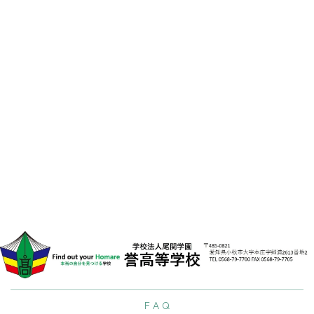
料
請
求
[%list_end%]
[%lead%]
[%article%]
[%tags%]
LIN
前のページへ
次のページへ
F A Q