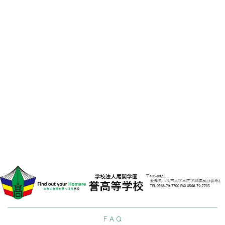
料
請
求
[%list_end%]
[%lead%]
[%article%]
[%tags%]
LIN
前のページへ
次のページへ
F A Q