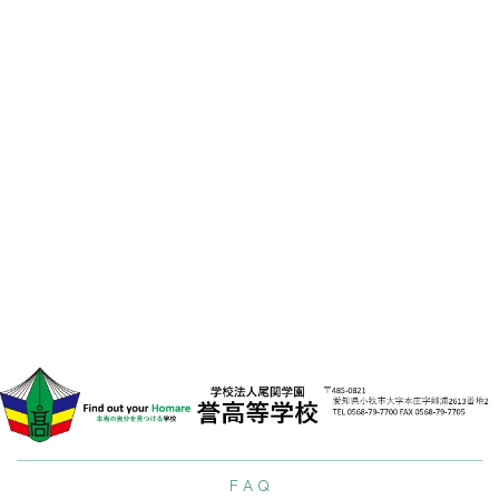
料
請
求
[%list_end%]
[%lead%]
[%article%]
[%tags%]
LIN
前のページへ
次のページへ
F A Q