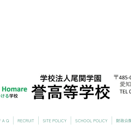
F A Q
RECRUIT
SITE POLICY
SCHOOL POLICY
財政公