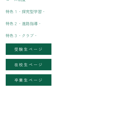
特色１‐探究型学習‐
特色２‐進路指導‐
特色３‐クラブ‐
受験生ページ
在校生ページ
卒業生ページ
[%lea
[%article%