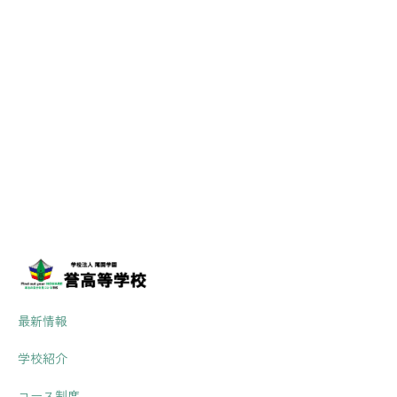
[%list_sta
最新情報
学校紹介
コース制度