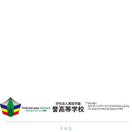
料
請
求
[%list_end%]
[%lead%]
[%article%]
[%tags%]
LIN
前のページへ
次のページへ
F A Q