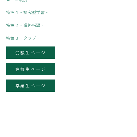
特色１‐探究型学習‐
特色２‐進路指導‐
特色３‐クラブ‐
受験生ページ
在校生ページ
卒業生ページ
[%lea
[%article%