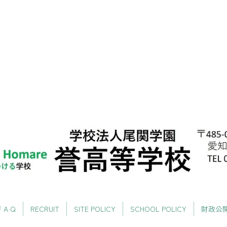
F A Q
RECRUIT
SITE POLICY
SCHOOL POLICY
財政公