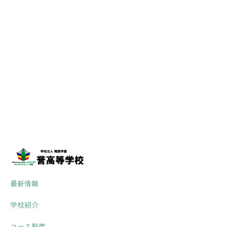
[%list_sta
最新情報
学校紹介
コース制度